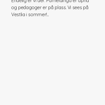
Endelig er vi der: Påmeldinga er åpna
og pedagoger er på plass. Vi sees på
digitale verktøy
Vestlia i sommer!...