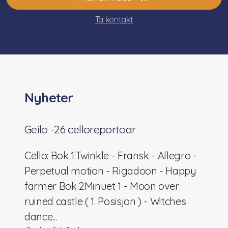
Ta kontakt
Nasjonalt pianokurs
Lærerkurs/Teacher training
Fiolin/violinTeacher Training
Cello Teacher training
Nyheter
Brass Teacher training
Geilo -26 celloreportoar
Cello: Bok 1:Twinkle - Fransk - Allegro -
Perpetual motion - Rigadoon - Happy
farmer Bok 2Minuet 1 - Moon over
ruined castle ( 1. Posisjon ) - Witches
dance...
Statutter for Norsk Suzukiforbund