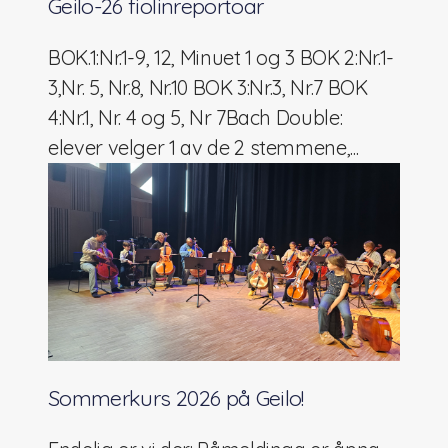
Geilo-26 fiolinreportoar
Suzukimetoden
BOK.1:Nr.1-9, 12, Minuet 1 og 3 BOK 2:Nr.1-
Lenker og litteratur
3,Nr. 5, Nr.8, Nr.10 BOK 3:Nr.3, Nr.7 BOK
4:Nr.1, Nr. 4 og 5, Nr 7Bach Double:
Arkiv
elever velger 1 av de 2 stemmene,...
Styret i NSF2024/2025
Årsmøteinnkalling 2024
Suzukiundervisning på Voldsløkka kulturstasjon i
Oslo!
Styret 2022/2023
Sommerkurs 2021
Sommerkurs 2026 på Geilo!