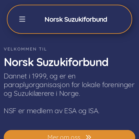
Norsk Suzukiforbund
VELKOMMEN TIL
NSFs Sommerkurs Geilo
Norsk Suzukiforbund
Påmelding sommerkurs -26
Dannet i 1999, og er en
paraplyorganisasjon for lokale foreninger
Fiolin 2026
og Suzukilærere i Norge.
Cello 2026
NSF er medlem av ESA og ISA.
Akkompagnatører
Orkester/teori/Dalcroze
Mer om oss
Praktisk