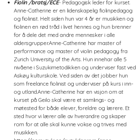
Fiolin /bratsj/ECE
- Pedagogisk leder for kurset.
Anne-Catherine er en lidenskapelig fiolinpedagog
Nasjonalt pianokurs
og fiolinist. Helt siden hun var 4 år er musikken og
fiolinen en rød tråd i livet hennes og hun brenner
Lærerkurs/Teacher training
for å dele det med andre mennesker i alle
aldersgrupper.Anne-Catherine har master of
Fiolin/violinTeacher Training
performance og master of violin pedagogy fra
Cello Teacher training
Zurich University of the Arts. Hun innehar alle 5
nivåene i Suzukimetodikken og underviser fast ved
Brass Teacher training
Askøy kulturskole. Ved siden av det jobber hun
som freelance fiolinist og underviser på kurs i inn-
og utland.Anne-Catherine har en visjon om at
kurset på Geilo skal være et samlings- og
møtested for både elever, foreldre og lærere. Et
sted hvor vi lærer alle av hverandre og skaper
rom for at alle skal kunne vokse og trives med
musikken.
Statutter for Norsk Suzukiforbund