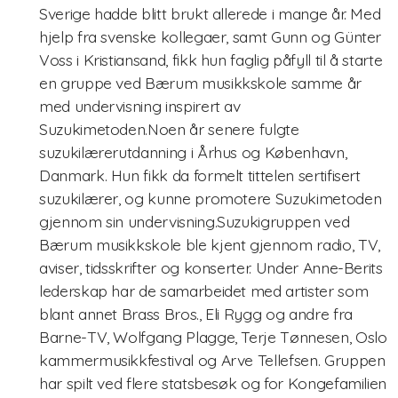
Sverige hadde blitt brukt allerede i mange år. Med
hjelp fra svenske kollegaer, samt Gunn og Günter
Voss i Kristiansand, fikk hun faglig påfyll til å starte
en gruppe ved Bærum musikkskole samme år
med undervisning inspirert av
Suzukimetoden.Noen år senere fulgte
suzukilærerutdanning i Århus og København,
Danmark. Hun fikk da formelt tittelen sertifisert
suzukilærer, og kunne promotere Suzukimetoden
gjennom sin undervisning.Suzukigruppen ved
Bærum musikkskole ble kjent gjennom radio, TV,
aviser, tidsskrifter og konserter. Under Anne-Berits
lederskap har de samarbeidet med artister som
blant annet Brass Bros., Eli Rygg og andre fra
Barne-TV, Wolfgang Plagge, Terje Tønnesen, Oslo
kammermusikkfestival og Arve Tellefsen. Gruppen
har spilt ved flere statsbesøk og for Kongefamilien