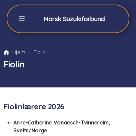
Norsk Suzukiforbund
Hjem
Fiolin
NSFs Sommerkurs Geilo
Fiolin
Påmelding sommerkurs -26
Fiolin 2026
Cello 2026
Fiolinlærere 2026
Akkompagnatører
Anne-Catherine Vonaesch-Tvinnereim,
Orkester/teori/Dalcroze
Sveits/Norge
Praktisk