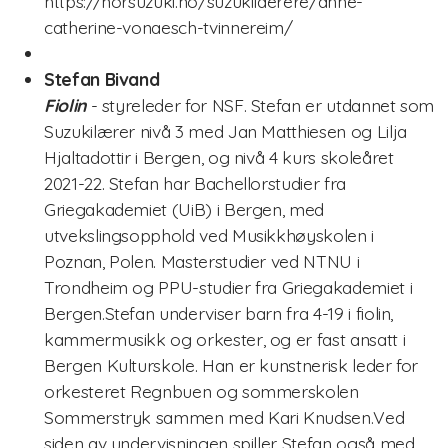
https://norsuzuki.no/suzukilaerere/anne-
catherine-vonaesch-tvinnereim/
Suzukimetoden
Stefan Bivand
Lenker og litteratur
Fiolin
- styreleder for NSF. Stefan er utdannet som
Arkiv
Suzukilærer nivå 3 med Jan Matthiesen og Lilja
Hjaltadottir i Bergen, og nivå 4 kurs skoleåret
Styret i NSF2024/2025
2021-22. Stefan har Bachellorstudier fra
Griegakademiet (UiB) i Bergen, med
Årsmøteinnkalling 2024
utvekslingsopphold ved Musikkhøyskolen i
Poznan, Polen. Masterstudier ved NTNU i
Suzukiundervisning på Voldsløkka kulturstasjon i
Trondheim og PPU-studier fra Griegakademiet i
Oslo!
Bergen.Stefan underviser barn fra 4-19 i fiolin,
Styret 2022/2023
kammermusikk og orkester, og er fast ansatt i
Bergen Kulturskole. Han er kunstnerisk leder for
Sommerkurs 2021
orkesteret Regnbuen og sommerskolen
Sommerstryk sammen med Kari Knudsen.Ved
siden av undervisningen spiller Stefan også med