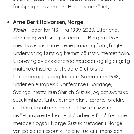
forskjellige ensembler i Bergensområdet,
digitale verktøy
Anne Berit Halvorsen, Norge
Fiolin
- leder for NSF fra 1999-2020. Etter endt
utdanning ved Griegakademiet i Bergen i 1978,
med hovedinstrumentene piano og fiolin, fulgte
undervisning først og fremst på instrumentet fiolin.
Utprøving av eksisterende metoder og tilgjengelig
materiale inspirerte til videre å utforske
begynneropplæring for barn.Sommeren 1988,
under en europeisk konferanse i Borlänge,
Sverige, møtte hun Shinichi Suzuki, og det svenske
suzukimiljøet. Entusiasmen blant lærere, foreldre
og barn, kombinert med det høye utøvende
nivået, inspirerte henne til å arbeide for å fremme
metoden også i Norge. Suzukimetoden i Norge
var på dette tidspunkt relativt ukjent, mens den i