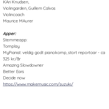
KAri Knudsen,
Violingarden, Guillem Calvos
Nasjonalt pianokurs
Violincoach
Maurice MAurer
Lærerkurs/Teacher training
Apper:
Fiolin/violinTeacher Training
Stemmeapp:
Cello Teacher training
Tomplay
MyPianist: veldig godt pianokomp, stort reportoar - ca
Brass Teacher training
325 kr/år
Amazing Slowdowner
Better Ears
Decide now
https://www.makemusic.com/suzuki/
Statutter for Norsk Suzukiforbund