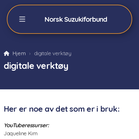
Norsk Suzukiforbund
Hjem
digitale verktøy
NSFs Sommerkurs Geilo
digitale verktøy
Påmelding sommerkurs -26
Fiolin 2026
Cello 2026
Her er noe av det som er i bruk:
Akkompagnatører
YouTuberessurser:
Orkester/teori/Dalcroze
Jaqueline Kim
Praktisk