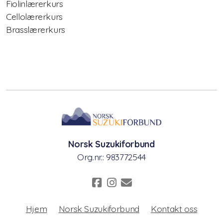
Fiolinlærerkurs
Cellolærerkurs
Nasjonalt pianokurs
Brasslærerkurs
Lærerkurs/Teacher training
Fiolin/violinTeacher Training
Cello Teacher training
Brass Teacher training
Norsk Suzukiforbund
Org.nr.: 983772544
Hjem
Norsk Suzukiforbund
Kontakt oss
Statutter for Norsk Suzukiforbund