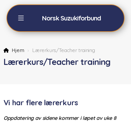
Norsk Suzukiforbund
Hjem
Lærerkurs/Teacher training
NSFs Sommerkurs Geilo
Lærerkurs/Teacher training
Påmelding sommerkurs -26
Fiolin 2026
Cello 2026
Vi har flere lærerkurs
Akkompagnatører
Oppdatering av sidene kommer i løpet av uke 8
Orkester/teori/Dalcroze
Praktisk