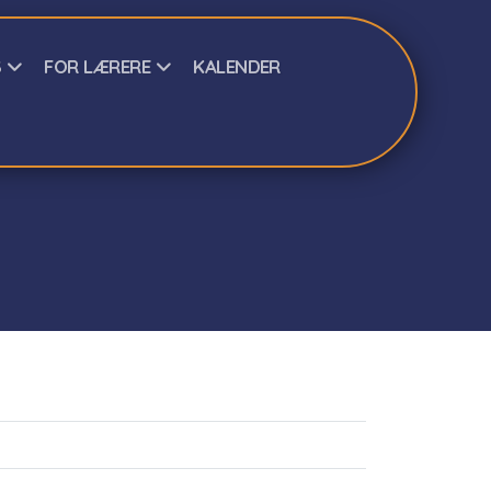
S
FOR LÆRERE
KALENDER