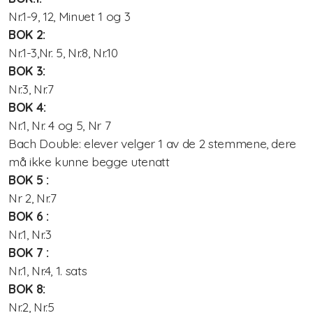
Nr.1-9, 12, Minuet 1 og 3
BOK 2:
Nasjonalt pianokurs
Nr.1-3,Nr. 5, Nr.8, Nr.10
Lærerkurs/Teacher training
BOK 3:
Nr.3, Nr.7
Fiolin/violinTeacher Training
BOK 4:
Nr.1, Nr. 4 og 5, Nr 7
Cello Teacher training
Bach Double: elever velger 1 av de 2 stemmene, dere
må ikke kunne begge utenatt
Brass Teacher training
BOK 5 :
Nr 2, Nr.7
BOK 6 :
Nr.1, Nr.3
BOK 7 :
Nr.1, Nr.4, 1. sats
BOK 8:
Nr.2, Nr.5
Statutter for Norsk Suzukiforbund