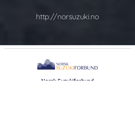
http://norsuzuki.no
Norsk Suzukiforbund
Org.nr.: 983772544
Hjem
Norsk Suzukiforbund
Kontakt oss
©2025 Norsk Suzukiforbund