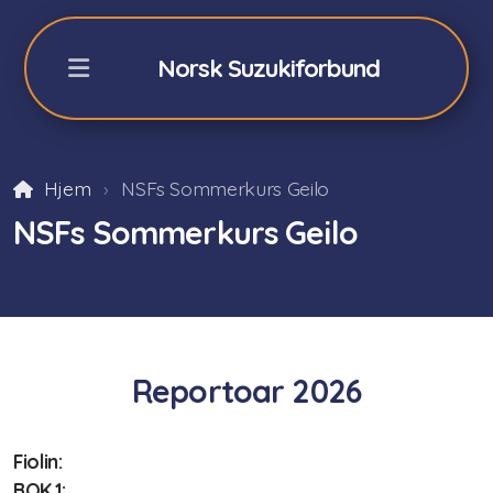
Norsk Suzukiforbund
Hjem
NSFs Sommerkurs Geilo
NSFs Sommerkurs Geilo
NSFs Sommerkurs Geilo
Påmelding sommerkurs -26
Fiolin 2026
Cello 2026
Reportoar 2026
Akkompagnatører
Orkester/teori/Dalcroze
Fiolin:
BOK.1:
Praktisk