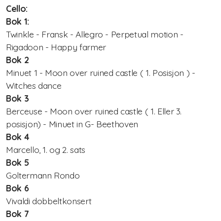
Cello:
Suzukimetoden
Bok 1:
Twinkle - Fransk - Allegro - Perpetual motion -
Lenker og litteratur
Rigadoon - Happy farmer
Bok 2
Arkiv
Minuet 1 - Moon over ruined castle ( 1. Posisjon ) -
Witches dance
Styret i NSF2024/2025
Bok 3
Årsmøteinnkalling 2024
Berceuse - Moon over ruined castle ( 1. Eller 3.
posisjon) - Minuet in G- Beethoven
Suzukiundervisning på Voldsløkka kulturstasjon i
Bok 4
Oslo!
Marcello, 1. og 2. sats
Bok 5
Styret 2022/2023
Goltermann Rondo
Bok 6
Sommerkurs 2021
Vivaldi dobbeltkonsert
Bok 7