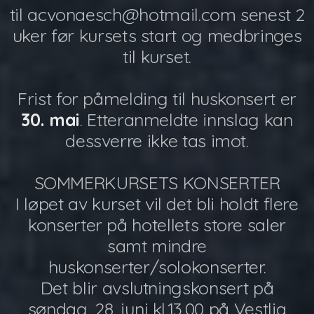
til acvonaesch@hotmail.com senest 2
uker før kursets start og medbringes
til kurset.
Frist for påmelding til huskonsert er
30. mai
. Etteranmeldte innslag kan
dessverre ikke tas imot.
SOMMERKURSETS KONSERTER
I løpet av kurset vil det bli holdt flere
konserter på hotellets store saler
samt mindre
huskonserter/solokonserter.
Det blir avslutningskonsert på
søndag, 28. juni kl.13.00 på Vestlia