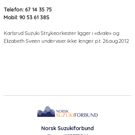
Telefon: 67 14 35 75
Nasjonalt pianokurs
Mobil: 90 53 61 38S
Lærerkurs/Teacher training
Karlsrud Suzuki Strykeorkester ligger i «dvale» og
Elizabeth Sveen underviser ikke lenger. p.t. 26.aug.2012
Fiolin/violinTeacher Training
Cello Teacher training
Brass Teacher training
Norsk Suzukiforbund
Statutter for Norsk Suzukiforbund