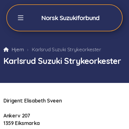
Norsk Suzukiforbund
Hjem
Karlsrud Suzuki Strykeorkester
NSFs Sommerkurs Geilo
Karlsrud Suzuki Strykeorkester
Påmelding sommerkurs -26
Fiolin 2026
Cello 2026
Dirigent: Elisabeth Sveen
Akkompagnatører
Ankerv 207
Orkester/teori/Dalcroze
1359 Eiksmarka
Praktisk