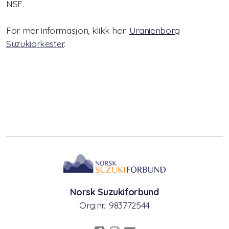
NSF.
Suzukimetoden
For mer informasjon, klikk her:
Uranienborg
Lenker og litteratur
Suzukiorkester
.
Arkiv
Styret i NSF2024/2025
Årsmøteinnkalling 2024
Suzukiundervisning på Voldsløkka kulturstasjon i
Oslo!
Styret 2022/2023
Norsk Suzukiforbund
Sommerkurs 2021
Org.nr.: 983772544