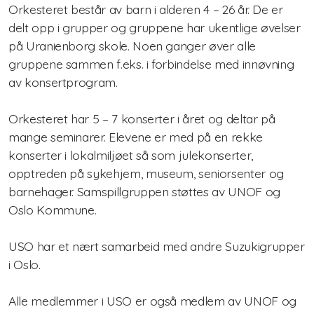
Orkesteret består av barn i alderen 4 – 26 år. De er
delt opp i grupper og gruppene har ukentlige øvelser
Nasjonalt pianokurs
på Uranienborg skole. Noen ganger øver alle
gruppene sammen f.eks. i forbindelse med innøvning
Lærerkurs/Teacher training
av konsertprogram.
Fiolin/violinTeacher Training
Orkesteret har 5 – 7 konserter i året og deltar på
Cello Teacher training
mange seminarer. Elevene er med på en rekke
konserter i lokalmiljøet så som julekonserter,
Brass Teacher training
opptreden på sykehjem, museum, seniorsenter og
barnehager. Samspillgruppen støttes av UNOF og
Oslo Kommune.
USO har et nært samarbeid med andre Suzukigrupper
i Oslo.
Alle medlemmer i USO er også medlem av UNOF og
Statutter for Norsk Suzukiforbund