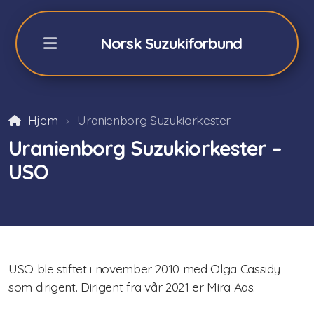
Norsk Suzukiforbund
Hjem
Uranienborg Suzukiorkester
NSFs Sommerkurs Geilo
Uranienborg Suzukiorkester –
Påmelding sommerkurs -26
USO
Fiolin 2026
Cello 2026
Akkompagnatører
USO ble stiftet i november 2010 med Olga Cassidy
Orkester/teori/Dalcroze
som dirigent. Dirigent fra vår 2021 er Mira Aas.
Praktisk